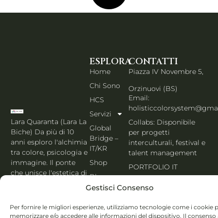
ESPLORA
CONTATTI
Home
Piazza IV Novembre 5,
Chi Sono
Orzinuovi (BS)
Email:
HCS
holisticcolorsystem@gma
Servizi
Lara Quaranta (Lara La
Collabs: Disponibile
Global
Biche) Da più di 10
per progetti
Bridge –
anni esploro l'alchimia
interculturali, festival e
IT/KR
tra colore, psicologia e
talent management
Shop
immagine. Il ponte
PORTFOLIO IT
che unisce l'estetica di
Blog
Seoul al cuore
Gestisci Consenso
Contatti
dell'Italia. Esperta
MBTI, Enneagramma &
Italiano
Per fornire le migliori esperienze, utilizziamo tecnologie come i cookie 
Holistic Color
memorizzare e/o accedere alle informazioni del dispositivo. Il consenso