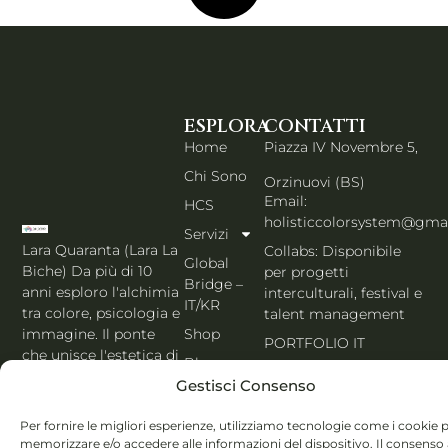
ESPLORA
CONTATTI
Home
Piazza IV Novembre 5,
Chi Sono
Orzinuovi (BS)
Email:
HCS
holisticcolorsystem@gma
Servizi
Lara Quaranta (Lara La
Collabs: Disponibile
Global
Biche) Da più di 10
per progetti
Bridge –
anni esploro l'alchimia
interculturali, festival e
IT/KR
tra colore, psicologia e
talent management
Shop
immagine. Il ponte
PORTFOLIO IT
che unisce l'estetica di
Blog
Seoul al cuore
Gestisci Consenso
Contatti
dell'Italia. Esperta
MBTI, Enneagramma &
Italiano
Per fornire le migliori esperienze, utilizziamo tecnologie come i cookie 
Holistic Color
memorizzare e/o accedere alle informazioni del dispositivo. Il consenso