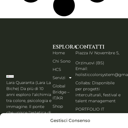
ESPLORA
CONTATTI
Home
Piazza IV Novembre 5,
Chi Sono
Orzinuovi (BS)
Email:
HCS
holisticcolorsystem@gma
Servizi
Lara Quaranta (Lara La
Collabs: Disponibile
Global
Biche) Da più di 10
per progetti
Bridge –
anni esploro l'alchimia
interculturali, festival e
IT/KR
tra colore, psicologia e
talent management
Shop
immagine. Il ponte
PORTFOLIO IT
che unisce l'estetica di
Blog
Seoul al cuore
Gestisci Consenso
Contatti
dell'Italia. Esperta