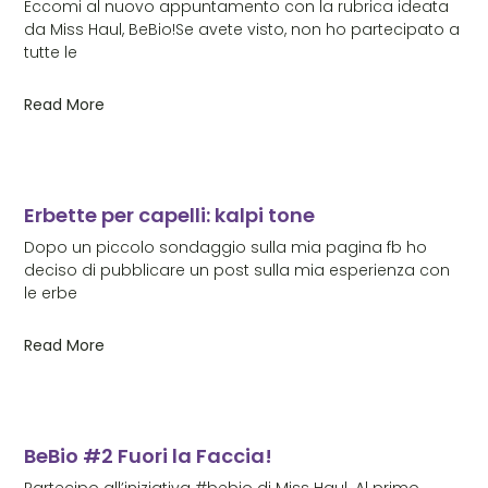
Eccomi al nuovo appuntamento con la rubrica ideata
da Miss Haul, BeBio!Se avete visto, non ho partecipato a
tutte le
Read More
Erbette per capelli: kalpi tone
Dopo un piccolo sondaggio sulla mia pagina fb ho
deciso di pubblicare un post sulla mia esperienza con
le erbe
Read More
BeBio #2 Fuori la Faccia!
Partecipo all’iniziativa #bebio di Miss Haul. Al primo