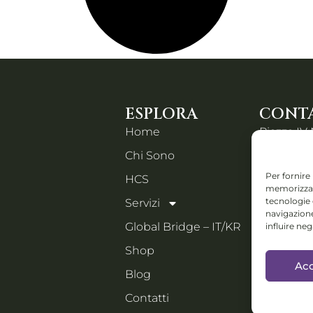
ESPLORA
CONTA
Home
Piazza IV
Chi Sono
Orzinuovi
Email:
Per fornire
HCS
memorizzare
holistic
tecnologie
Servizi
navigazione
Collabs: D
Global Bridge – IT/KR
influire ne
progetti i
Shop
festival e 
Acc
manage
Blog
Contatti
PORTFOLI