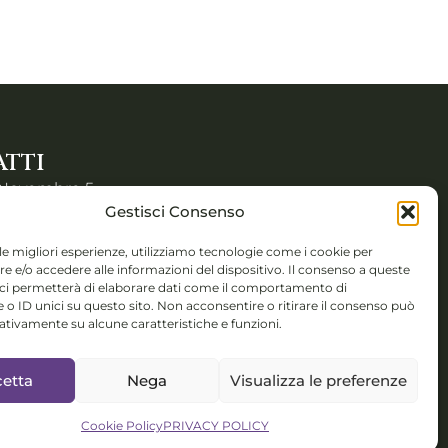
TTI
 Novembre 5,
Gestisci Consenso
 (BS)
 le migliori esperienze, utilizziamo tecnologie come i cookie per
 e/o accedere alle informazioni del dispositivo. Il consenso a queste
colorsystem@gmail.com
 ci permetterà di elaborare dati come il comportamento di
 o ID unici su questo sito. Non acconsentire o ritirare il consenso può
isponibile per
gativamente su alcune caratteristiche e funzioni.
nterculturali,
talent
etta
Nega
Visualizza le preferenze
ment
Cookie Policy
PRIVACY POLICY
O IT