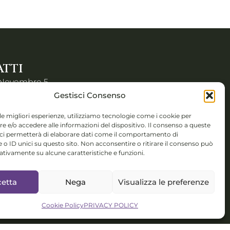
TTI
 Novembre 5,
Gestisci Consenso
 (BS)
 le migliori esperienze, utilizziamo tecnologie come i cookie per
colorsystem@gmail.com
 e/o accedere alle informazioni del dispositivo. Il consenso a queste
 ci permetterà di elaborare dati come il comportamento di
 o ID unici su questo sito. Non acconsentire o ritirare il consenso può
isponibile per
gativamente su alcune caratteristiche e funzioni.
nterculturali,
talent
etta
Nega
Visualizza le preferenze
ment
Cookie Policy
PRIVACY POLICY
O IT