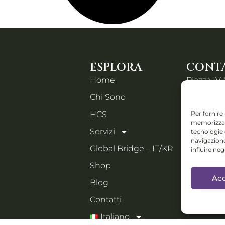
ESPLORA
CONTA
Home
Piazza IV
Chi Sono
Orzinuovi
Email:
Per fornire
HCS
holistic
memorizzare
Servizi
tecnologie
navigazione
Collabs: D
Global Bridge – IT/KR
influire ne
progetti i
Shop
festival e 
Acc
manage
Blog
Contatti
PORTFOLI
Italiano