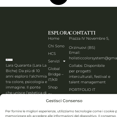
ESPLORA
CONTATTI
Home
Piazza IV Novembre 5,
Chi Sono
Orzinuovi (BS)
Email:
HCS
holisticcolorsystem@gma
Servizi
Lara Quaranta (Lara La
Collabs: Disponibile
Global
Biche) Da più di 10
per progetti
Bridge –
anni esploro l'alchimia
interculturali, festival e
IT/KR
tra colore, psicologia e
talent management
Shop
immagine. Il ponte
PORTFOLIO IT
che unisce l'estetica di
Blog
Seoul al cuore
Gestisci Consenso
Contatti
dell'Italia. Esperta
MBTI, Enneagramma &
Italiano
Per fornire le migliori esperienze, utilizziamo tecnologie come i cookie 
Holistic Color
memorizzare e/o accedere alle informazioni del dispositivo. Il consenso