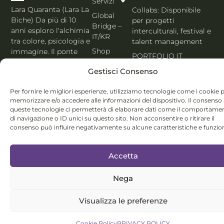
Servizi
Lara Quaranta (Lara La
Collabs: Disponibile
Global
Biche) Da più di 10
per progetti
Bridge –
anni esploro l'alchimia
interculturali, festival e
IT/KR
tra colore, psicologia e
talent management
Shop
immagine. Il ponte
PORTFOLIO IT
che unisce l'estetica di
Blog
Gestisci Consenso
Seoul al cuore
Contatti
dell'Italia. Esperta
Per fornire le migliori esperienze, utilizziamo tecnologie come i cookie 
MBTI, Enneagramma &
Italiano
memorizzare e/o accedere alle informazioni del dispositivo. Il consenso
Holistic Color
queste tecnologie ci permetterà di elaborare dati come il comportame
System®.
di navigazione o ID unici su questo sito. Non acconsentire o ritirare il
consenso può influire negativamente su alcune caratteristiche e funzion
Accetta
Nega
© Lara Quaranta | P.IVA 03960300980 | 2026 All Rights
Reserved
Visualizza le preferenze
Cookie Policy
PRIVACY POLICY