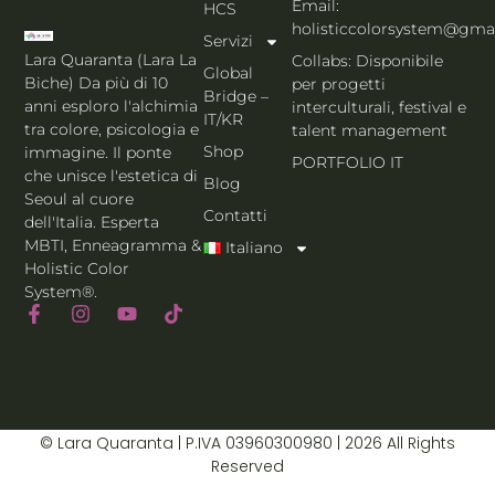
Email:
HCS
holisticcolorsystem@gma
Servizi
Lara Quaranta (Lara La
Collabs: Disponibile
Global
Biche) Da più di 10
per progetti
Bridge –
anni esploro l'alchimia
interculturali, festival e
IT/KR
tra colore, psicologia e
talent management
Shop
immagine. Il ponte
PORTFOLIO IT
che unisce l'estetica di
Blog
Seoul al cuore
Contatti
dell'Italia. Esperta
MBTI, Enneagramma &
Italiano
Holistic Color
System®.
© Lara Quaranta | P.IVA 03960300980 | 2026 All Rights
Reserved