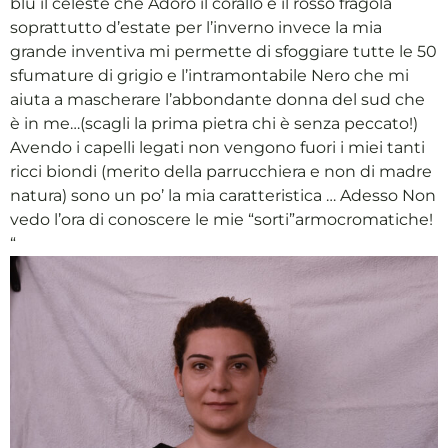
blu il celeste che Adoro il corallo e il rosso fragola
soprattutto d’estate per l’inverno invece la mia
grande inventiva mi permette di sfoggiare tutte le 50
sfumature di grigio e l’intramontabile Nero che mi
aiuta a mascherare l’abbondante donna del sud che
è in me…(scagli la prima pietra chi è senza peccato!)
Avendo i capelli legati non vengono fuori i miei tanti
ricci biondi (merito della parrucchiera e non di madre
natura) sono un po’ la mia caratteristica … Adesso Non
vedo l’ora di conoscere le mie “sorti”armocromatiche!
“