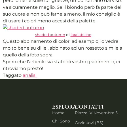
però lo tiene sulle lunghezze, un po’ lontano dal viso,
va sicuramente meglio. Se il biondo però fa parte del
suo cuore e non può farne a meno, il mio consiglio è
di usare i colori meno accesi della palette.
shaded autumn
di
laralabiche
Questo abbinamento di colori ad esempio, lo vedrei
molto bene su di lei, abbinato ad un rossetto simile a
quello della foto sopra.
Spero che l’articolo sia stato di vostro gradimento, ci
ritroviamo presto!
Taggato
analisi
ESPLORA
CONTATTI
Home
Piazza IV Novembre 5,
Chi Sono
Orzinuovi (BS)