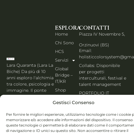
ESPLORA
CONTATTI
Home
Piazza IV Novembre 5,
Chi Sono
Orzinuovi (BS)
Email:
HCS
holisticcolorsystem@gma
Servizi
Lara Quaranta (Lara La
Collabs: Disponibile
Global
Biche) Da più di 10
per progetti
Bridge –
anni esploro l'alchimia
interculturali, festival e
IT/KR
tra colore, psicologia e
talent management
Shop
immagine. Il ponte
PORTFOLIO IT
che unisce l'estetica di
Blog
Gestisci Consenso
Seoul al cuore
Contatti
dell'Italia. Esperta
Per fornire le migliori esperienze, utilizziamo tecnologie come i cookie 
MBTI, Enneagramma &
Italiano
memorizzare e/o accedere alle informazioni del dispositivo. Il consenso
Holistic Color
queste tecnologie ci permetterà di elaborare dati come il comportame
System®.
di navigazione o ID unici su questo sito. Non acconsentire o ritirare il