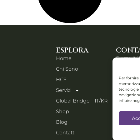
ESPLORA
CONTA
Home
Piazza IV
Chi Sono
Orzinuovi
Email:
Per fornire
HCS
memorizzare
holistic
tecnologie
Servizi
navigazione
Collabs: D
Global Bridge – IT/KR
influire ne
progetti i
Shop
festival e 
Acc
manage
Blog
Contatti
PORTFOLI