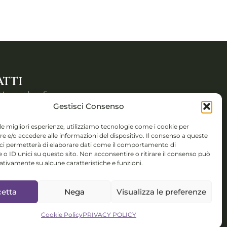
TTI
 Novembre 5,
Gestisci Consenso
 (BS)
 le migliori esperienze, utilizziamo tecnologie come i cookie per
 e/o accedere alle informazioni del dispositivo. Il consenso a queste
colorsystem@gmail.com
 ci permetterà di elaborare dati come il comportamento di
 o ID unici su questo sito. Non acconsentire o ritirare il consenso può
isponibile per
gativamente su alcune caratteristiche e funzioni.
nterculturali,
talent
etta
Nega
Visualizza le preferenze
ment
Cookie Policy
PRIVACY POLICY
O IT