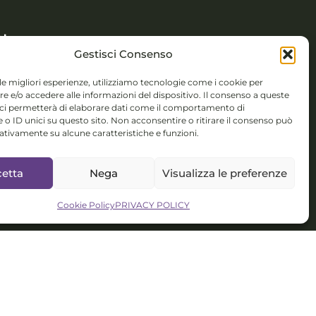
기
Gestisci Consenso
 Novembre 5,
 le migliori esperienze, utilizziamo tecnologie come i cookie per
 (BS)
 e/o accedere alle informazioni del dispositivo. Il consenso a queste
 ci permetterà di elaborare dati come il comportamento di
colorsystem@gmail.com
 o ID unici su questo sito. Non acconsentire o ritirare il consenso può
gativamente su alcune caratteristiche e funzioni.
s 인터컬처럴 프로젝트,
 아티스트 매니지먼트
etta
Nega
Visualizza le preferenze
Cookie Policy
PRIVACY POLICY
IO KR