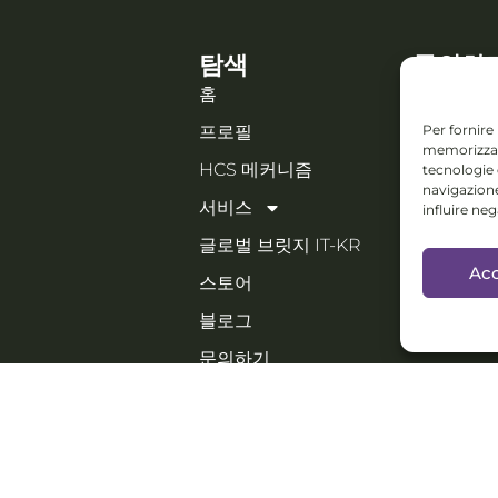
탐색
문의하
홈
Piazza IV
Per fornire
프로필
Orzinuovi
memorizzare
Email:
HCS 메커니즘
tecnologie
holistic
navigazione
서비스
influire ne
Collab
글로벌 브릿지 IT-KR
페스티벌,
Acc
스토어
협업 가능
블로그
PORTFOL
문의하기
한국어