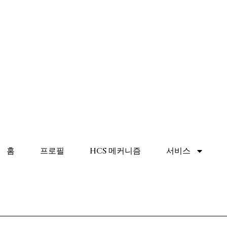
홈
프로필
HCS 메커니즘
서비스