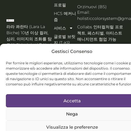
프로필
Orzinuovi (BS)
Email:
HCS 메커니
holisticcolorsystem@gma
즘
라라 콰란타 (Lara La
Collabs 인터컬처럴 프로
서비스
Biche) 10년 이상 컬러,
젝트, 페스티벌, 아티스트
글로벌 브릿
심리, 이미지의 조화를 탐
매니지먼트 협업 가능
지 IT-KR
구해 왔습니다. 서울의 미
PORTFOLIO KR
스토어
Gestisci Consenso
학과 이탈리아의 감성을
잇는 다리입니다. MBTI,
블로그
Per fornire le migliori esperienze, utilizziamo tecnologie come i cookie 
에니어그램 & Holistic
문의하기
memorizzare e/o accedere alle informazioni del dispositivo. Il consenso
Color System® 전문가
queste tecnologie ci permetterà di elaborare dati come il comportame
한국
di navigazione o ID unici su questo sito. Non acconsentire o ritirare il
어
consenso può influire negativamente su alcune caratteristiche e funzion
Accetta
Nega
© Lara Quaranta | P.IVA 03960300980 | 2026 All Rights
Reserved
Visualizza le preferenze