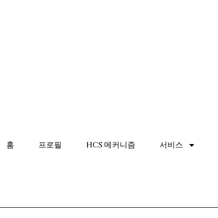
홈
프로필
HCS 메커니즘
서비스