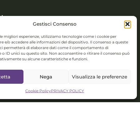
기
Gestisci Consenso
 Novembre 5,
 le migliori esperienze, utilizziamo tecnologie come i cookie per
 (BS)
 e/o accedere alle informazioni del dispositivo. Il consenso a queste
 ci permetterà di elaborare dati come il comportamento di
colorsystem@gmail.com
 o ID unici su questo sito. Non acconsentire o ritirare il consenso può
gativamente su alcune caratteristiche e funzioni.
s 인터컬처럴 프로젝트,
 아티스트 매니지먼트
etta
Nega
Visualizza le preferenze
Cookie Policy
PRIVACY POLICY
IO KR