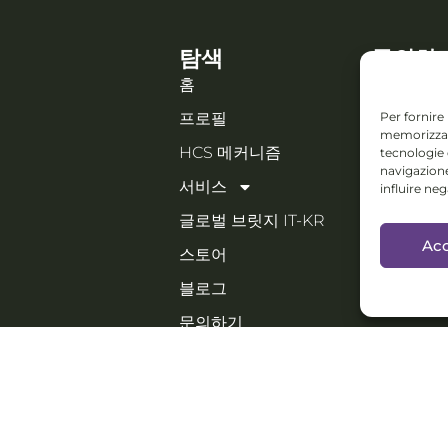
탐색
문의하
홈
Piazza IV
Per fornire
프로필
Orzinuovi
memorizzare
Email:
HCS 메커니즘
tecnologie
holistic
navigazione
서비스
influire ne
Collab
글로벌 브릿지 IT-KR
페스티벌,
Acc
스토어
협업 가능
블로그
PORTFOL
문의하기
한국어