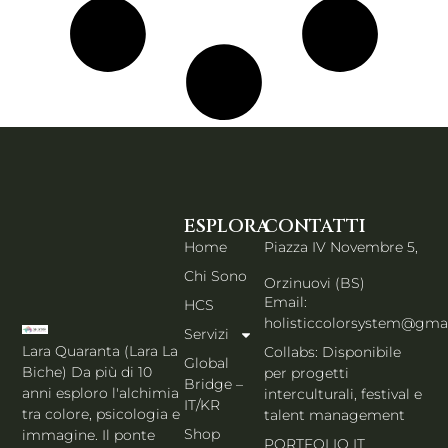
ESPLORA
CONTATTI
Home
Piazza IV Novembre 5,
Chi Sono
Orzinuovi (BS)
Email:
HCS
holisticcolorsystem@gma
Servizi
Lara Quaranta (Lara La
Collabs: Disponibile
Global
Biche) Da più di 10
per progetti
Bridge –
anni esploro l'alchimia
interculturali, festival e
IT/KR
tra colore, psicologia e
talent management
Shop
immagine. Il ponte
PORTFOLIO IT