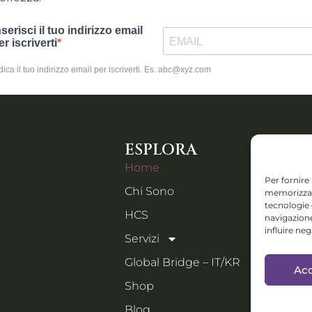
ESPLORA
CONTA
Home
Piazza IV
Per fornire
Chi Sono
memorizzare
Orzinuovi
tecnologie
Email:
HCS
navigazione
holistic
influire ne
Servizi
Collabs: D
Global Bridge – IT/KR
Acc
progetti i
Shop
festival e 
manage
Blog