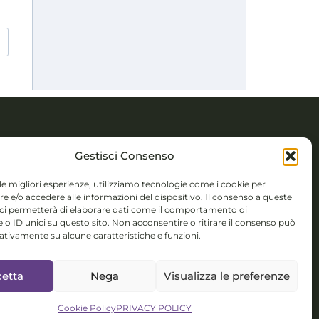
TTI
Gestisci Consenso
 Novembre 5,
 le migliori esperienze, utilizziamo tecnologie come i cookie per
 e/o accedere alle informazioni del dispositivo. Il consenso a queste
 (BS)
 ci permetterà di elaborare dati come il comportamento di
 o ID unici su questo sito. Non acconsentire o ritirare il consenso può
colorsystem@gmail.com
gativamente su alcune caratteristiche e funzioni.
isponibile per
etta
Nega
Visualizza le preferenze
nterculturali,
talent
Cookie Policy
PRIVACY POLICY
ment