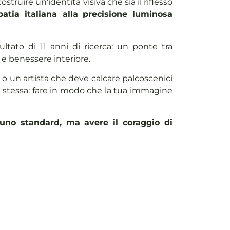
struire un’identità visiva che sia il riflesso
patia italiana
alla
precisione luminosa
isultato di 11 anni di ricerca: un ponte tra
e benessere interiore.
a o un artista che deve calcare palcoscenici
 la stessa: fare in modo che la tua immagine
uno standard, ma avere il coraggio di