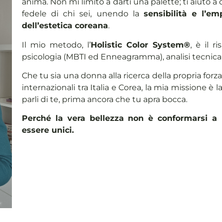
anima. Non mi limito a darti una palette; ti aiuto a co
fedele di chi sei, unendo la
sensibilità e l’em
dell’estetica coreana
.
Il mio metodo, l’
Holistic Color System®
, è il r
psicologia (MBTI ed Enneagramma), analisi tecnica 
Che tu sia una donna alla ricerca della propria forz
internazionali tra Italia e Corea, la mia missione è
parli di te, prima ancora che tu apra bocca.
Perché la vera bellezza non è conformarsi a 
essere unici.