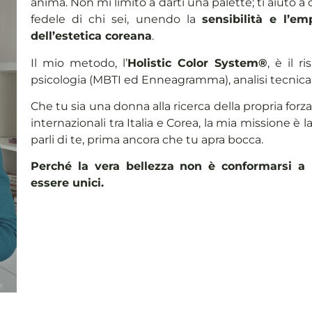
anima. Non mi limito a darti una palette; ti aiuto a co
fedele di chi sei, unendo la
sensibilità e l’em
dell’estetica coreana
.
Il mio metodo, l’
Holistic Color System®
, è il r
psicologia (MBTI ed Enneagramma), analisi tecnica 
Che tu sia una donna alla ricerca della propria forz
internazionali tra Italia e Corea, la mia missione è
parli di te, prima ancora che tu apra bocca.
Perché la vera bellezza non è conformarsi a 
essere unici.