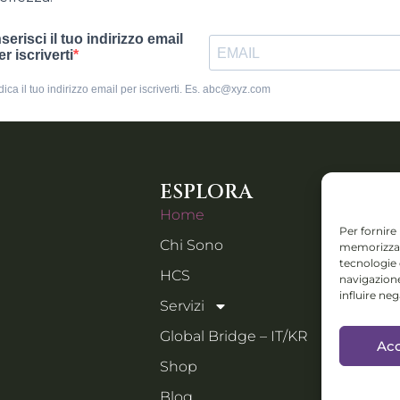
ESPLORA
CONTA
Home
Piazza IV
Per fornire
Chi Sono
memorizzare
Orzinuovi
tecnologie
Email:
HCS
navigazione
holistic
influire ne
Servizi
Collabs: D
Global Bridge – IT/KR
Acc
progetti i
Shop
festival e 
manage
Blog