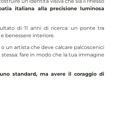
struire un’identità visiva che sia il riflesso
patia italiana
alla
precisione luminosa
isultato di 11 anni di ricerca: un ponte tra
e benessere interiore.
a o un artista che deve calcare palcoscenici
 la stessa: fare in modo che la tua immagine
uno standard, ma avere il coraggio di