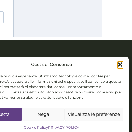
TTI
Gestisci Consenso
 Novembre 5,
 le migliori esperienze, utilizziamo tecnologie come i cookie per
 e/o accedere alle informazioni del dispositivo. Il consenso a queste
 (BS)
 ci permetterà di elaborare dati come il comportamento di
 o ID unici su questo sito. Non acconsentire o ritirare il consenso può
colorsystem@gmail.com
gativamente su alcune caratteristiche e funzioni.
isponibile per
etta
Nega
Visualizza le preferenze
nterculturali,
talent
Cookie Policy
PRIVACY POLICY
ment