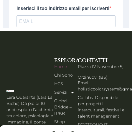
ESPLORA
CONTATTI
Home
Piazza IV Novembre 5,
Chi Sono
Orzinuovi (BS)
Email:
HCS
holisticcolorsystem@gma
Servizi
Lara Quaranta (Lara La
Collabs: Disponibile
Global
Biche) Da più di 10
per progetti
Bridge –
anni esploro l'alchimia
interculturali, festival e
IT/KR
tra colore, psicologia e
talent management
Shop
immagine. Il ponte
PORTFOLIO IT
che unisce l'estetica di
Blog