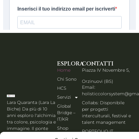
ESPLORA
CONTATTI
Home
Piazza IV Novembre 5,
Chi Sono
Orzinuovi (BS)
Email:
HCS
holisticcolorsystem@gma
Servizi
Lara Quaranta (Lara La
Collabs: Disponibile
Global
Biche) Da più di 10
per progetti
Bridge –
anni esploro l'alchimia
interculturali, festival e
IT/KR
tra colore, psicologia e
talent management
Shop
immagine. Il ponte
PORTFOLIO IT
che unisce l'estetica di
Blog