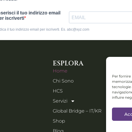
ESPLORA
CONTA
Home
Piazza IV
Per fornire
Chi Sono
memorizzare
Orzinuovi
tecnologie
Email:
HCS
navigazione
holistic
influire ne
Servizi
Collabs: D
Global Bridge – IT/KR
Acc
progetti i
Shop
festival e 
manage
Blog