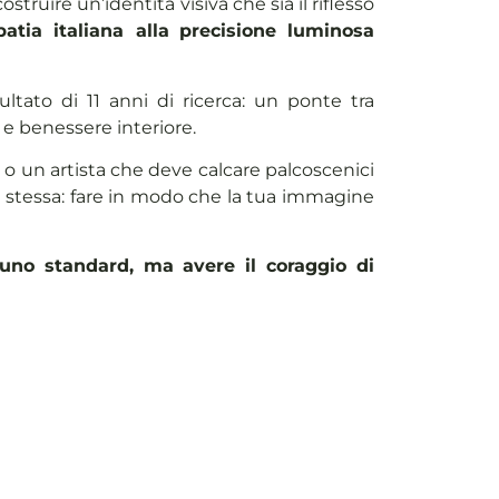
struire un’identità visiva che sia il riflesso
patia italiana
alla
precisione luminosa
isultato di 11 anni di ricerca: un ponte tra
e benessere interiore.
a o un artista che deve calcare palcoscenici
 la stessa: fare in modo che la tua immagine
uno standard, ma avere il coraggio di