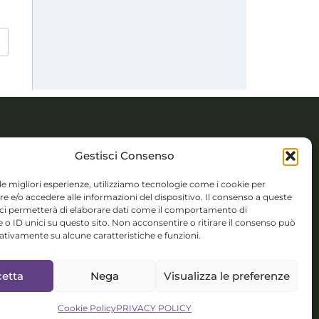
TTI
Gestisci Consenso
 Novembre 5,
 le migliori esperienze, utilizziamo tecnologie come i cookie per
 e/o accedere alle informazioni del dispositivo. Il consenso a queste
 (BS)
 ci permetterà di elaborare dati come il comportamento di
 o ID unici su questo sito. Non acconsentire o ritirare il consenso può
colorsystem@gmail.com
gativamente su alcune caratteristiche e funzioni.
isponibile per
etta
Nega
Visualizza le preferenze
nterculturali,
talent
Cookie Policy
PRIVACY POLICY
ment