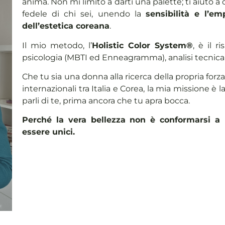
anima. Non mi limito a darti una palette; ti aiuto a co
fedele di chi sei, unendo la
sensibilità e l’em
dell’estetica coreana
.
Il mio metodo, l’
Holistic Color System®
, è il r
psicologia (MBTI ed Enneagramma), analisi tecnica 
Che tu sia una donna alla ricerca della propria forz
internazionali tra Italia e Corea, la mia missione è
parli di te, prima ancora che tu apra bocca.
Perché la vera bellezza non è conformarsi a 
essere unici.