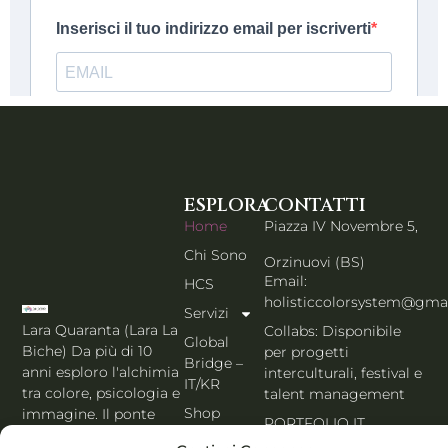
ESPLORA
CONTATTI
Home
Piazza IV Novembre 5,
Chi Sono
Orzinuovi (BS)
Email:
HCS
holisticcolorsystem@gma
Servizi
Lara Quaranta (Lara La
Collabs: Disponibile
Global
Biche) Da più di 10
per progetti
Bridge –
anni esploro l'alchimia
interculturali, festival e
IT/KR
tra colore, psicologia e
talent management
Shop
immagine. Il ponte
PORTFOLIO IT
che unisce l'estetica di
Blog