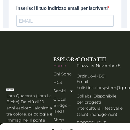
ESPLORA
CONTATTI
Home
Piazza IV Novembre 5,
Chi Sono
Orzinuovi (BS)
Email:
HCS
holisticcolorsystem@gma
Servizi
Lara Quaranta (Lara La
Collabs: Disponibile
Global
Biche) Da più di 10
per progetti
Bridge –
anni esploro l'alchimia
interculturali, festival e
IT/KR
tra colore, psicologia e
talent management
Shop
immagine. Il ponte
PORTFOLIO IT
che unisce l'estetica di
Blog