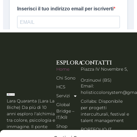
ESPLORA
CONTATTI
Home
Piazza IV Novembre 5,
Chi Sono
Orzinuovi (BS)
Email:
HCS
holisticcolorsystem@gma
Servizi
Lara Quaranta (Lara La
Collabs: Disponibile
Global
Biche) Da più di 10
per progetti
Bridge –
anni esploro l'alchimia
interculturali, festival e
IT/KR
tra colore, psicologia e
talent management
Shop
immagine. Il ponte
PORTFOLIO IT
che unisce l'estetica di
Blog